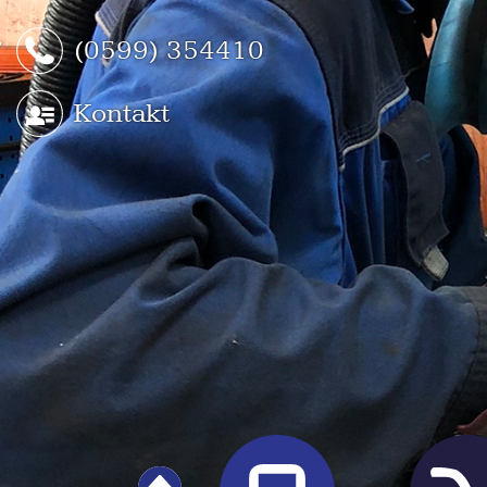
(0599) 354410
Kontakt