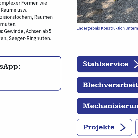
komplexer Formen wie
, Räume usw.
äzisionslöchern, Räumen
ernuten.
Endergebnis Konstruktion Unter
a: Gewinde, Achsen ab 5
en, Seeger-Ringnuten.
Stahlservice
tsApp:
Blechverarbei
Mechanisieru
Projekte