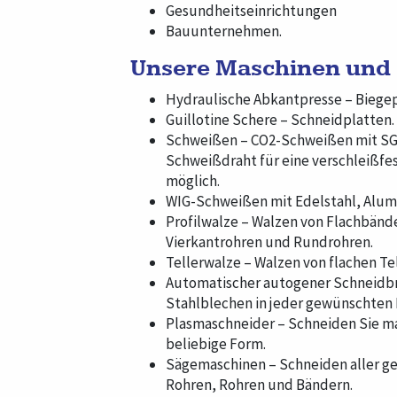
Gesundheitseinrichtungen
Bauunternehmen.
Unsere Maschinen und 
Hydraulische Abkantpresse – Biegep
Guillotine Schere – Schneidplatten.
Schweißen – CO2-Schweißen mit SG3
Schweißdraht für eine verschleißfes
möglich.
WIG-Schweißen mit Edelstahl, Alum
Profilwalze – Walzen von Flachbände
Vierkantrohren und Rundrohren.
Tellerwalze – Walzen von flachen Tel
Automatischer autogener Schneidb
Stahlblechen in jeder gewünschten
Plasmaschneider – Schneiden Sie ma
beliebige Form.
Sägemaschinen – Schneiden aller g
Rohren, Rohren und Bändern.