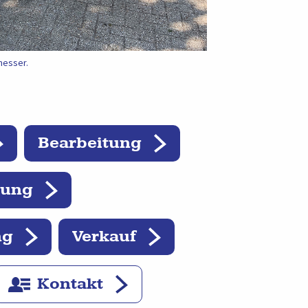
messer.
Bearbeitung
tung
ng
Verkauf
Kontakt