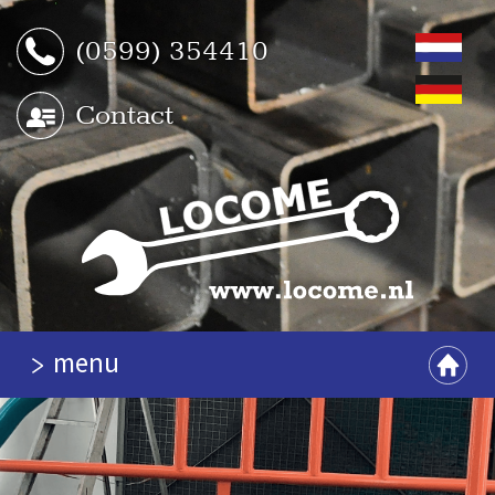
(0599) 354410
Contact
menu